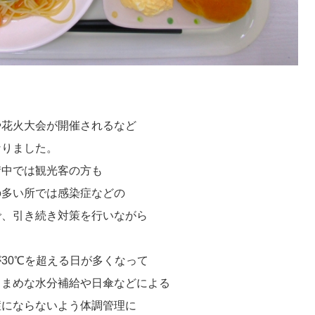
や花火大会が開催されるなど
なりました。
街中では観光客の方も
の多い所では感染症などの
で、引き続き対策を行いながら
30℃を超える日が多くなって
こまめな水分補給や日傘などによる
症にならないよう体調管理に