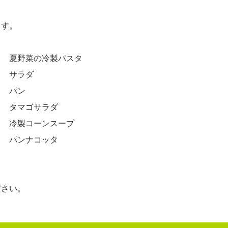
。
ます。
夏野菜の冷製パスタ
ダ
ン
サラダ
ンスープ
コッタ
。
ださい。