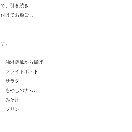
ので、引き続き
を付けてお過ごし
ます。
油淋鶏風から揚げ
ポテト
ダ
ナムル
汁
ン