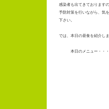
感染者も出てきております
予防対策を行いながら、気
下さい。
では、本日の昼食を紹介し
本日のメニュー・・・ 
フライド
サラ
もやしの
みそ
プリ